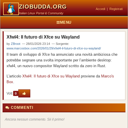
ZIOBUDDA.ORG
Accedi
|
Registrati
Italian Linux Portal & Community
MENU
Xfwl4: Il futuro di Xfce su Wayland
by
ZBroot
— 28/01/2026 23:14 — Sorgente:
www.marcosbox.com/2026/01/29/xfwl4-il-futuro-di-xfce-su-wayland/
Il team di sviluppo di Xfce ha annunciato una novità ambiziosa che
potrebbe segnare una svolta importante per l’ambiente desktop:
xfwl4, un nuovo compositor Wayland scritto da zero in Rust.
L'articolo
Xfwl4: Il futuro di Xfce su Wayland
proviene da
Marco's
Box
.
Voti:
0
COMMENTI
Ancora nessun commento. Sii il primo!