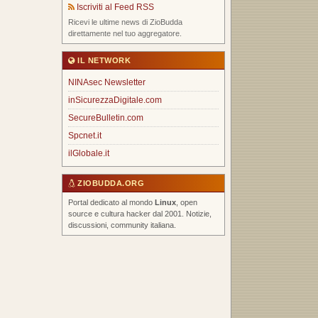
Iscriviti al Feed RSS
Ricevi le ultime news di ZioBudda
direttamente nel tuo aggregatore.
IL NETWORK
NINAsec Newsletter
inSicurezzaDigitale.com
SecureBulletin.com
Spcnet.it
ilGlobale.it
ZIOBUDDA.ORG
Portal dedicato al mondo
Linux
, open
source e cultura hacker dal 2001. Notizie,
discussioni, community italiana.