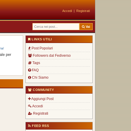
Accedi
|
Registrati
Vai
LINKS UTILI
Post Popolari
na/
ale per
Followers dal Fediverso
Tags
FAQ
Chi Siamo
COMMUNITY
Aggiungi Post
Accedi
Registrati
FEED RSS