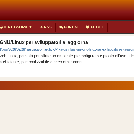
IL NETWORK ▼
RSS
FORUM
ABOUT
 GNU/Linux per sviluppatori si aggiorna
t/blog/2026/02/28/rilasciata-omarchy-3-4-la-distribuzione-gnu-linux-per-sviluppatori-si-aggior
h Linux, pensata per offrire un ambiente preconfigurato e pronto all’uso, ide
efficiente, personalizzabile e ricco di strumenti...