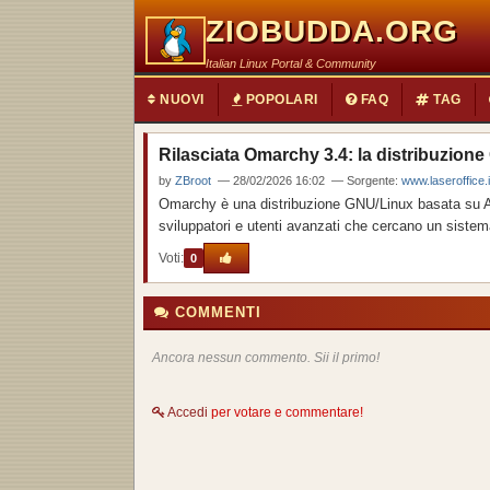
ZIOBUDDA.ORG
Italian Linux Portal & Community
NUOVI
POPOLARI
FAQ
TAG
Rilasciata Omarchy 3.4: la distribuzione
by
ZBroot
— 28/02/2026 16:02 — Sorgente:
www.laseroffice.i
Omarchy è una distribuzione GNU/Linux basata su Arc
sviluppatori e utenti avanzati che cercano un sistema 
Voti:
0
COMMENTI
Ancora nessun commento. Sii il primo!
Accedi
per votare e commentare!