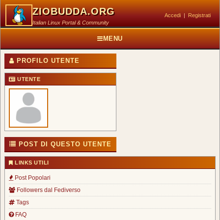
ZIOBUDDA.ORG
Accedi
|
Registrati
Italian Linux Portal & Community
MENU
PROFILO UTENTE
UTENTE
POST DI QUESTO UTENTE
LINKS UTILI
Post Popolari
Followers dal Fediverso
Tags
FAQ