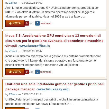
by
ZBroot
— 03/08/2026 14:09
Arch Linux è una distribuzione GNU/Linux indipendente, progettata con
l&#8217;obiettivo di offrire un sistema operativo semplice, leggero e
altamente personalizzabile. Nata nel 2002 grazie al lavoro ...
VOTA
0
voti
|
0
commenti
Incus 7.3: Accelerazione GPU condivisa e 13 correzioni di
sicurezza per la gestione avanzata di container e macchine
virtuali
www.laseroffice.it
(
)
by
ZBroot
— 03/08/2026 12:42
Incus è un sistema avanzato per la gestione di container (ambienti isolati
che condividono il kernel del sistema operativo ma funzionano come
piccoli sistemi indipendenti) e macchine virtuali (sistem...
VOTA
0
voti
|
0
commenti
UniGetUI una sola interfaccia grafica per gestire i principali
package manager
www.linuxeasy.org
(
)
by
ZBroot
— 03/08/2026 12:24
UniGetUI riunisce i principali gestori di pacchetti in un'unica interfaccia
grafica disponibile per Windows, Linux e macOS....