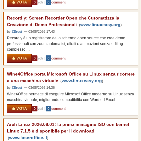
VOTA
0
voti
|
0
commenti
Recordly: Screen Recorder Open che Cutomatizza la
Creazione di Demo Professionali
www.linuxeasy.org
(
)
by
ZBroot
— 03/08/2026 17:43
Recordly è un registratore dello schermo open source che crea demo
professionali con zoom automatici, effetti e animazioni senza editing
complesso. ...
VOTA
0
voti
|
0
commenti
Wine4Office porta Microsoft Office su Linux senza ricorrere
a una macchina virtuale
www.linuxeasy.org
(
)
by
ZBroot
— 03/08/2026 14:36
Wine4Office permette di eseguire Microsoft Office moderno su Linux senza
macchina virtuale, migliorando compatibilità con Word ed Excel...
VOTA
0
voti
|
0
commenti
Arch Linux 2026.08.01: la prima immagine ISO con kernel
Linux 7.1.5 è disponibile per il download
www.laseroffice.it
(
)