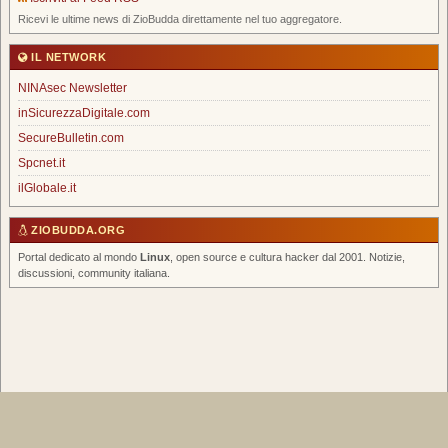
Ricevi le ultime news di ZioBudda direttamente nel tuo aggregatore.
IL NETWORK
NINAsec Newsletter
inSicurezzaDigitale.com
SecureBulletin.com
Spcnet.it
ilGlobale.it
ZIOBUDDA.ORG
Portal dedicato al mondo
Linux
, open source e cultura hacker dal 2001. Notizie,
discussioni, community italiana.
Home
|
Chi Siamo
|
FAQ
|
Scrivi un Post
|
Tags
|
RSS Feed
|
Forum
Spcnet.it
|
inSicurezzaDigitale
|
NINAsec Newsletter