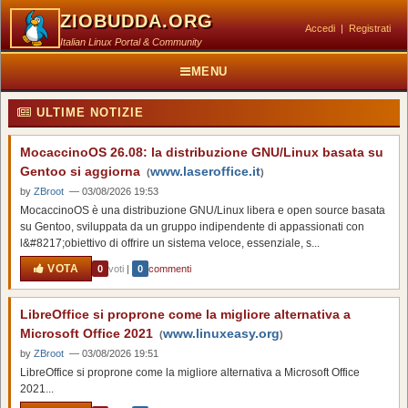
ZIOBUDDA.ORG
Accedi
|
Registrati
Italian Linux Portal & Community
MENU
ULTIME NOTIZIE
MocaccinoOS 26.08: la distribuzione GNU/Linux basata su
Gentoo si aggiorna
www.laseroffice.it
(
)
by
ZBroot
— 03/08/2026 19:53
MocaccinoOS è una distribuzione GNU/Linux libera e open source basata
su Gentoo, sviluppata da un gruppo indipendente di appassionati con
l&#8217;obiettivo di offrire un sistema veloce, essenziale, s...
VOTA
0
voti
|
0
commenti
LibreOffice si proprone come la migliore alternativa a
Microsoft Office 2021
www.linuxeasy.org
(
)
by
ZBroot
— 03/08/2026 19:51
LibreOffice si proprone come la migliore alternativa a Microsoft Office
2021...