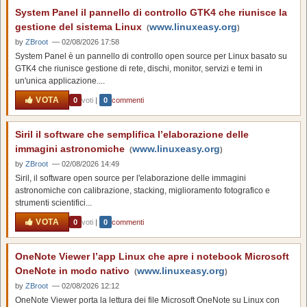
System Panel il pannello di controllo GTK4 che riunisce la
gestione del sistema Linux
www.linuxeasy.org
(
)
by
ZBroot
— 02/08/2026 17:58
System Panel è un pannello di controllo open source per Linux basato su
GTK4 che riunisce gestione di rete, dischi, monitor, servizi e temi in
un'unica applicazione....
VOTA
0
voti
|
0
commenti
Siril il software che semplifica l’elaborazione delle
immagini astronomiche
www.linuxeasy.org
(
)
by
ZBroot
— 02/08/2026 14:49
Siril, il software open source per l'elaborazione delle immagini
astronomiche con calibrazione, stacking, miglioramento fotografico e
strumenti scientifici...
VOTA
0
voti
|
0
commenti
OneNote Viewer l’app Linux che apre i notebook Microsoft
OneNote in modo nativo
www.linuxeasy.org
(
)
by
ZBroot
— 02/08/2026 12:12
OneNote Viewer porta la lettura dei file Microsoft OneNote su Linux con