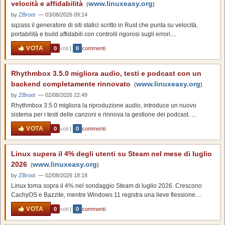
velocità e affidabilità
www.linuxeasy.org
(
)
by
ZBroot
— 03/08/2026 09:14
sqzass il generatore di siti statici scritto in Rust che punta su velocità,
portabilità e build affidabili con controlli rigorosi sugli errori....
VOTA
0
voti
|
0
commenti
Rhythmbox 3.5.0 migliora audio, testi e podcast con un
backend completamente rinnovato
www.linuxeasy.org
(
)
by
ZBroot
— 02/08/2026 22:49
Rhythmbox 3.5.0 migliora la riproduzione audio, introduce un nuovo
sistema per i testi delle canzoni e rinnova la gestione dei podcast. ...
VOTA
0
voti
|
0
commenti
Linux supera il 4% degli utenti su Steam nel mese di luglio
2026
www.linuxeasy.org
(
)
by
ZBroot
— 02/08/2026 18:18
Linux torna sopra il 4% nel sondaggio Steam di luglio 2026. Crescono
CachyOS e Bazzite, mentre Windows 11 registra una lieve flessione....
VOTA
0
voti
|
0
commenti