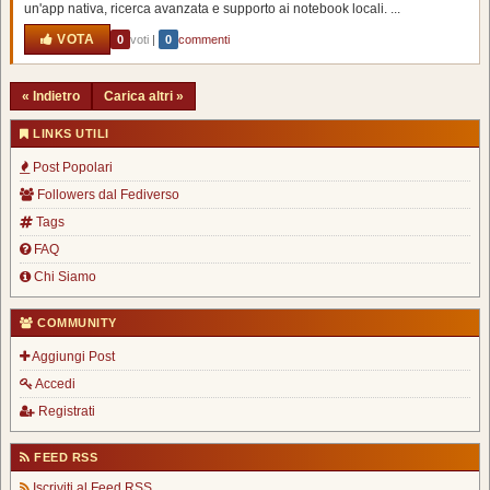
un'app nativa, ricerca avanzata e supporto ai notebook locali. ...
VOTA
0
voti
|
0
commenti
« Indietro
Carica altri »
LINKS UTILI
Post Popolari
Followers dal Fediverso
Tags
FAQ
Chi Siamo
COMMUNITY
Aggiungi Post
Accedi
Registrati
FEED RSS
Iscriviti al Feed RSS