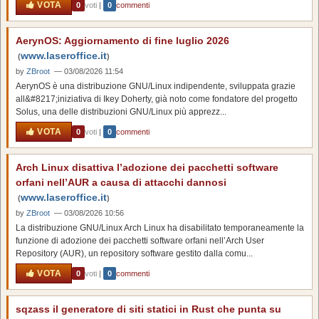
VOTA
0
voti
|
0
commenti
AerynOS: Aggiornamento di fine luglio 2026
www.laseroffice.it
(
)
by
ZBroot
— 03/08/2026 11:54
AerynOS è una distribuzione GNU/Linux indipendente, sviluppata grazie
all&#8217;iniziativa di Ikey Doherty, già noto come fondatore del progetto
Solus, una delle distribuzioni GNU/Linux più apprezz...
VOTA
0
voti
|
0
commenti
Arch Linux disattiva l’adozione dei pacchetti software
orfani nell’AUR a causa di attacchi dannosi
www.laseroffice.it
(
)
by
ZBroot
— 03/08/2026 10:56
La distribuzione GNU/Linux Arch Linux ha disabilitato temporaneamente la
funzione di adozione dei pacchetti software orfani nell’Arch User
Repository (AUR), un repository software gestito dalla comu...
VOTA
0
voti
|
0
commenti
sqzass il generatore di siti statici in Rust che punta su