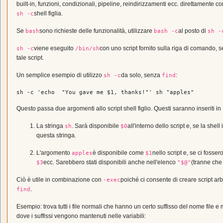
built-in, funzioni, condizionali, pipeline, reindirizzamenti ecc. direttament
shell figlia.
sh -c
Se
sono richieste delle funzionalità, utilizzare
al posto di
bash
bash -c
sh -
viene eseguito
con uno script fornito sulla riga di comando, 
sh -c
/bin/sh
tale script.
Un semplice esempio di utilizzo
da solo, senza
:
sh -c
find
sh -c 
'echo  "You gave me $1, thanks!"'
 sh 
"apples"
Questo passa due argomenti allo script shell figlio. Questi saranno inseriti in
La stringa
. Sarà disponibile
all'interno dello script e, se la she
sh
$0
questa stringa.
L'argomento
è disponibile come
nello script e, se ci fosse
apples
$1
ecc. Sarebbero stati disponibili anche nell'elenco
(tranne che
$3
"$@"
Ciò è utile in combinazione con
poiché ci consente di creare script ar
-exec
.
find
Esempio: trova tutti i file normali che hanno un certo suffisso del nome file e 
dove i suffissi vengono mantenuti nelle variabili: