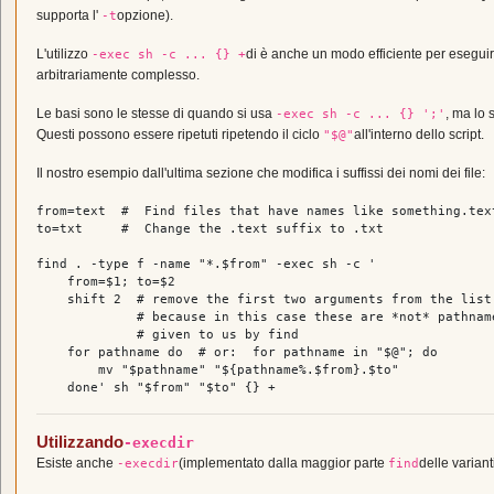
supporta l'
opzione).
-t
L'utilizzo
di è anche un modo efficiente per eseguir
-exec sh -c ... {} +
arbitrariamente complesso.
Le basi sono le stesse di quando si usa
, ma lo 
-exec sh -c ... {} ';'
Questi possono essere ripetuti ripetendo il ciclo
all'interno dello script.
"$@"
Il nostro esempio dall'ultima sezione che modifica i suffissi dei nomi dei file:
from=text  
#  Find files that have names like something.tex
to=txt     
#  Change the .text suffix to .txt
find . -
type
 f -name 
"*.
$from
"
 -
exec
 sh -c 
'

    from=$1; to=$2

    shift 2  # remove the first two arguments from the list

             # because in this case these are *not* pathname
             # given to us by find

    for pathname do  # or:  for pathname in "$@"; do

        mv "$pathname" "${pathname%.$from}.$to"

    done'
 sh 
"
$from
"
"
$to
"
Utilizzando
-execdir
Esiste anche
(implementato dalla maggior parte
delle varian
-execdir
find