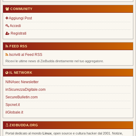
COMMUNITY
Aggiungi Post
Accedi
Registrati
FEED RSS
Iscriviti al Feed RSS
Ricevi le ultime news di ZioBudda direttamente nel tuo aggregatore.
IL NETWORK
NINAsec Newsletter
inSicurezzaDigitale.com
SecureBulletin.com
Spcnet.it
ilGlobale.it
ZIOBUDDA.ORG
Portal dedicato al mondo
Linux
, open source e cultura hacker dal 2001. Notizie,