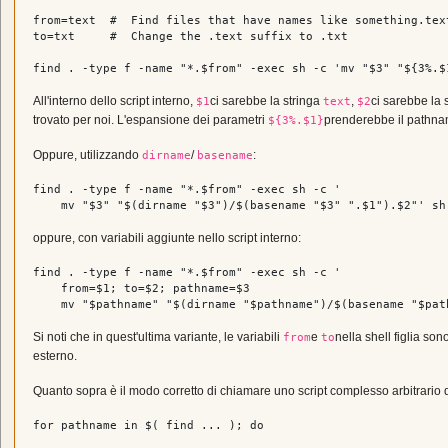
from=text  
#  Find files that have names like something.tex
to=txt     
#  Change the .text suffix to .txt
find . -
type
 f -name 
"*.
$from
"
 -
exec
 sh -c 
'mv "$3" "${3%.$
All'interno dello script interno,
ci sarebbe la stringa
,
ci sarebbe la 
$1
text
$2
trovato per noi. L'espansione dei parametri
prenderebbe il pathn
${3%.$1}
Oppure, utilizzando
/
:
dirname
basename
find . -
type
 f -name 
"*.
$from
"
 -
exec
 sh -c 
'

    mv "$3" "$(dirname "$3")/$(basename "$3" ".$1").$2"'
 sh
oppure, con variabili aggiunte nello script interno:
find . -
type
 f -name 
"*.
$from
"
 -
exec
 sh -c 
'

    from=$1; to=$2; pathname=$3

    mv "$pathname" "$(dirname "$pathname")/$(basename "$pat
Si noti che in quest'ultima variante, le variabili
e
nella shell figlia son
from
to
esterno.
Quanto sopra è il modo corretto di chiamare uno script complesso arbitrario
for
 pathname 
in
 $( find ... ); 
do