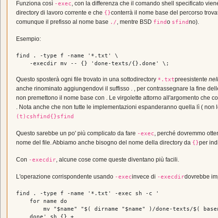
Funziona così
, con la differenza che il comando shell specificato vie
-exec
directory di lavoro corrente e che
conterrà il nome base del percorso trov
{}
comunque il prefisso al nome base
, mentre BSD
o
no).
./
find
sfind
Esempio:
find . -
type
 f -name 
'*.txt'
 \

    -execdir 
mv
 -- {} 
'done-texts/{}.done'
Questo sposterà ogni file trovato in una sottodirectory
preesistente
nel
*.txt
anche rinominato aggiungendovi il suffisso . , per contrassegnare la fine del
non premettono il nome base con . Le virgolette attorno all'argomento che co
. Nota anche che non tutte le implementazioni espanderanno quella lì ( non l
(t)csh
find
{}
sfind
Questo sarebbe un po' più complicato da fare
, perché dovremmo otten
-exec
nome del file. Abbiamo anche bisogno del nome della directory da
per in
{}
Con
, alcune cose come queste diventano più facili.
-execdir
L'operazione corrispondente usando
invece di
dovrebbe imp
-exec
-execdir
find . -
type
 f -name 
'*.txt'
 -
exec
 sh -c 
'

    for name do

        mv "$name" "$( dirname "$name" )/done-texts/$( basen
    done'