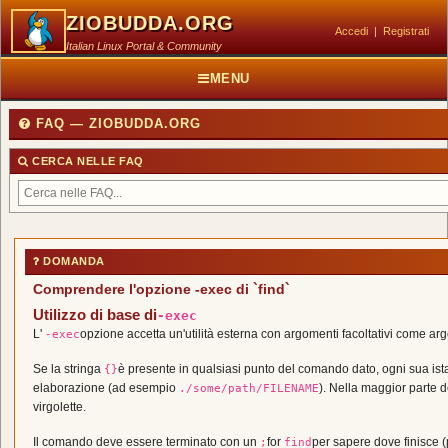
ZIOBUDDA.ORG
Accedi
|
Registrati
Italian Linux Portal & Community
MENU
FAQ — ZIOBUDDA.ORG
CERCA NELLE FAQ
DOMANDA
Comprendere l'opzione -exec di `find`
Utilizzo di base di
-exec
L'
opzione accetta un'utilità esterna con argomenti facoltativi come a
-exec
Se la stringa
è presente in qualsiasi punto del comando dato, ogni sua ist
{}
elaborazione (ad esempio
). Nella maggior parte de
./some/path/FILENAME
virgolette.
Il comando deve essere terminato con un
for
per sapere dove finisce (
;
find