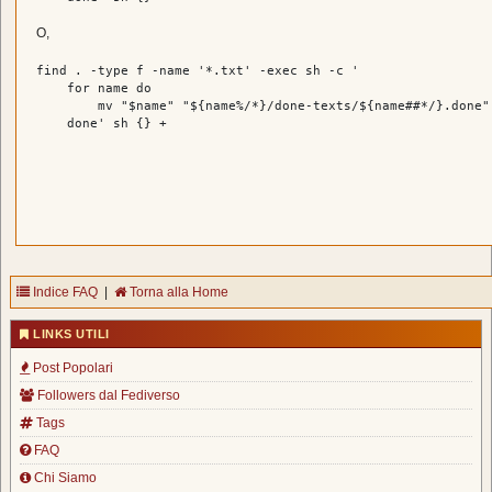
O,
find . -
type
 f -name 
'*.txt'
 -
exec
 sh -c 
'

    for name do

        mv "$name" "${name%/*}/done-texts/${name##*/}.done"

    done'
Indice FAQ
|
Torna alla Home
LINKS UTILI
Post Popolari
Followers dal Fediverso
Tags
FAQ
Chi Siamo