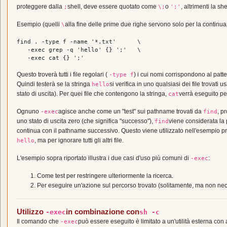
proteggere dalla
shell, deve essere quotato come
o
, altrimenti la sh
;
\;
';'
Esempio (quelli
alla fine delle prime due righe servono solo per la continua
\
find . -
type
 f -name 
'*.txt'
      \

   -
exec
 grep -q 
'hello'
 {} 
';'
   \

   -
exec
cat
 {} 
';'
Questo troverà tutti i file regolari (
) i cui nomi corrispondono al patt
-type f
Quindi testerà se la stringa
si verifica in uno qualsiasi dei file trovati 
hello
stato di uscita). Per quei file che contengono la stringa,
verrà eseguito per
cat
Ognuno
agisce anche come un "test" sui pathname trovati da
, p
-exec
find
uno stato di uscita zero (che significa "successo"),
viene considerata la 
find
continua con il pathname successivo. Questo viene utilizzato nell'esempio pr
, ma per ignorare tutti gli altri file.
hello
L'esempio sopra riportato illustra i due casi d'uso più comuni di
:
-exec
Come test per restringere ulteriormente la ricerca.
Per eseguire un'azione sul percorso trovato (solitamente, ma non nec
Utilizzo
in combinazione con
-exec
sh -c
Il comando che
può essere eseguito è limitato a un'utilità esterna con
-exec