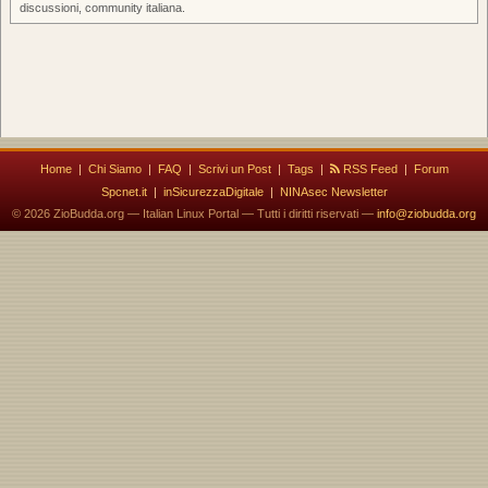
discussioni, community italiana.
Home
|
Chi Siamo
|
FAQ
|
Scrivi un Post
|
Tags
|
RSS Feed
|
Forum
Spcnet.it
|
inSicurezzaDigitale
|
NINAsec Newsletter
© 2026 ZioBudda.org — Italian Linux Portal — Tutti i diritti riservati —
info@ziobudda.org