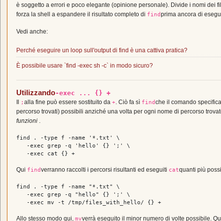
è soggetto a errori e poco elegante (opinione personale). Divide i nomi dei file
forza la shell a espandere il risultato completo di
prima ancora di eseguir
find
Vedi anche:
Perché eseguire un loop sull'output di find è una cattiva pratica?
È possibile usare `find -exec sh -c` in modo sicuro?
Utilizzando
-exec ... {} +
Il
alla fine può essere sostituito da
. Ciò fa sì
che il comando specific
;
+
find
percorso trovati) possibili anziché una volta per ogni nome di percorso trova
funzioni
.
find . -
type
 f -name 
'*.txt'
 \

   -
exec
 grep -q 
'hello'
 {} 
';'
 \

   -
exec
cat
Qui
verranno raccolti i percorsi risultanti ed eseguiti
quanti più pos
find
cat
find . -
type
 f -name 
"*.txt"
 \

   -
exec
 grep -q 
"hello"
 {} 
';'
 \

   -
exec
mv
Allo stesso modo qui,
verrà eseguito il minor numero di volte possibile. 
mv