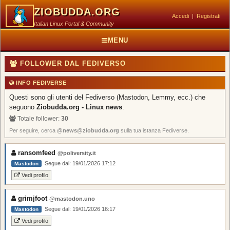
ZIOBUDDA.ORG
Accedi
|
Registrati
Italian Linux Portal & Community
MENU
FOLLOWER DAL FEDIVERSO
INFO FEDIVERSE
Questi sono gli utenti del Fediverso (Mastodon, Lemmy, ecc.) che
seguono
Ziobudda.org - Linux news
.
Totale follower:
30
Per seguire, cerca
@news@ziobudda.org
sulla tua istanza Fediverse.
ransomfeed
@poliversity.it
Segue dal: 19/01/2026 17:12
Mastodon
Vedi profilo
grimjfoot
@mastodon.uno
Segue dal: 19/01/2026 16:17
Mastodon
Vedi profilo